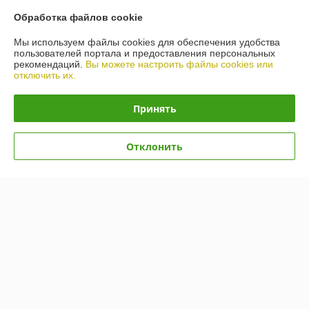
Контакты
Обработка файлов cookie
Мы используем файлы cookies для обеспечения удобства
Доставка и оплата
пользователей портала и предоставления персональных
рекомендаций.
Вы можете настроить файлы cookies или
отключить их.
График работы
Принять
Полная версия сайта
Политика обработки cookies
Отклонить
Сайт создан на платформе Deal.by
Информация для покупателя
Юридическое лицо:
ООО "Нужный инструмент"
220075. г.Минск, пер.Промышленный 8 кабинет 20