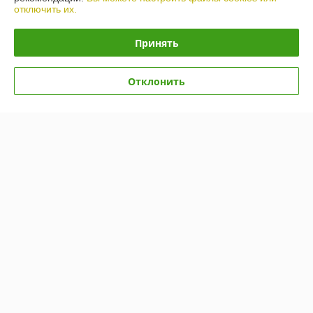
отключить их.
Сделка подтверждена через корзину
Принять
Евгений
23.10.2023
Отлично
Отклонить
Сделка подтверждена через корзину
Показать все отзывы
О нас
Контакты
Доставка и оплата
График работы