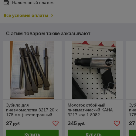
Наложенный платеж
Все условия оплаты
С этим товаром также заказывают
Зубило для
Молоток отбойный
Зуб
пневмомолотка 3217 20 х
пневматический KAHA
пне
178 мм (шестигранный
3217 код 1.8082
17
хвостовик, плоское)
27
345
27
руб.
руб.
Купить
Купить