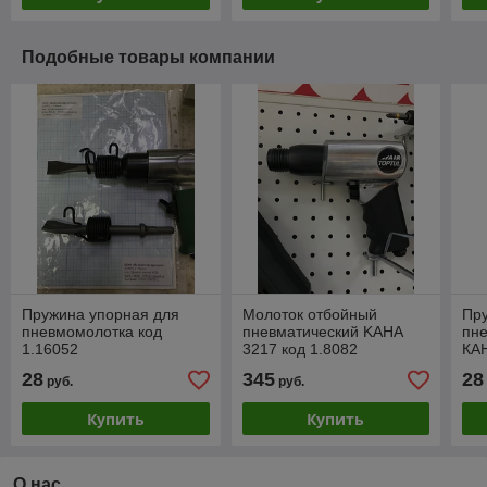
Подобные товары компании
Пружина упорная для
Молоток отбойный
Пр
пневмомолотка код
пневматический KAHA
пн
1.16052
3217 код 1.8082
КАН
28
345
28
руб.
руб.
Купить
Купить
О нас