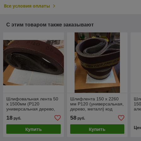
Все условия оплаты
С этим товаром также заказывают
Шлифовальная лента 50
Шлифлента 150 х 2260
Шл
х 1500мм (Р120
мм Р120 (универсальная,
150
универсальная дерево,
дерево, металл) код
ал
металл) код 1.14900
1.14498
уни
18
58
руб.
руб.
мет
Це
Купить
Купить