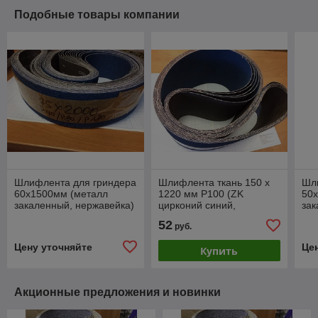
Подобные товары компании
Шлифлента для гриндера
Шлифлента ткань 150 х
Шл
60х1500мм (металл
1220 мм Р100 (ZK
50х
закаленный, нержавейка)
цирконий синий,
зак
закаленный металл,
52
руб.
нержавейка) код 1.17780
Цену уточняйте
Це
Купить
Акционные предложения и новинки