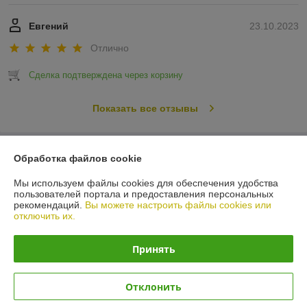
Евгений
23.10.2023
Отлично
Сделка подтверждена через корзину
Показать все отзывы
О нас
Обработка файлов cookie
Мы используем файлы cookies для обеспечения удобства
Контакты
пользователей портала и предоставления персональных
рекомендаций.
Вы можете настроить файлы cookies или
отключить их.
Доставка и оплата
Принять
График работы
Полная версия сайта
Отклонить