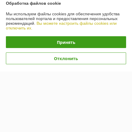
Обработка файлов cookie
Работает с 26.09.2014
Мы используем файлы cookies для обеспечения удобства
г. Минск
пользователей портала и предоставления персональных
пер.Промышленный 8, кабинет 20 (Промзона Шабаны),
рекомендаций.
Вы можете настроить файлы cookies или
Минск, Беларусь
отключить их.
Контакты
Принять
Сегодня работает с 09:00 до 16:30
Показать весь график работы
Отклонить
Отзывы о магазине
30 отзывов за всё время
Андрей
23.01.2026
Отлично
Сделка подтверждена через корзину