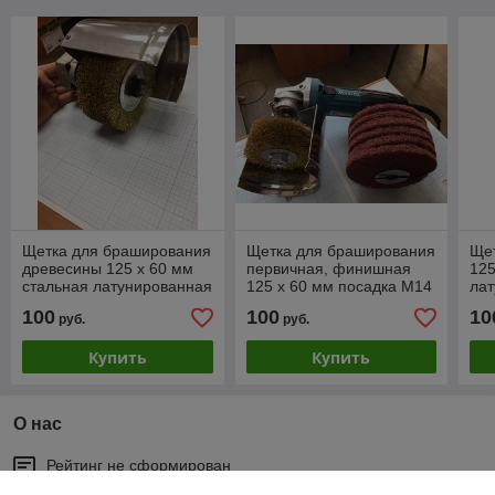
Щетка для браширования
Щетка для браширования
Ще
древесины 125 х 60 мм
первичная, финишная
125
стальная латунированная
125 х 60 мм посадка М14
лат
код 1.17124
код 1.17175
1.1
100
100
10
руб.
руб.
Купить
Купить
О нас
Рейтинг не сформирован
Менее 5 отзывов за последний год