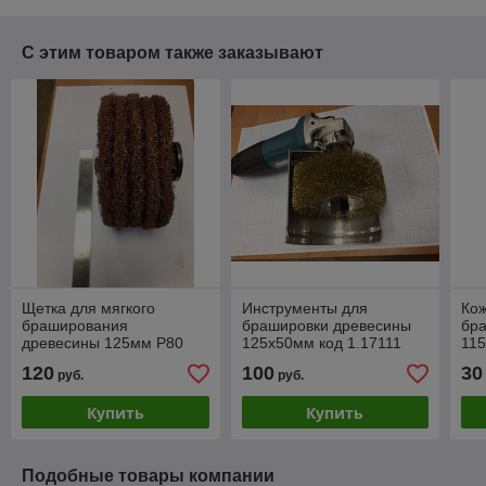
С этим товаром также заказывают
Щетка для мягкого
Инструменты для
Кож
браширования
брашировки древесины
бр
древесины 125мм Р80
125х50мм код 1.17111
11
код 1.17177
120
100
30
руб.
руб.
Купить
Купить
Подобные товары компании