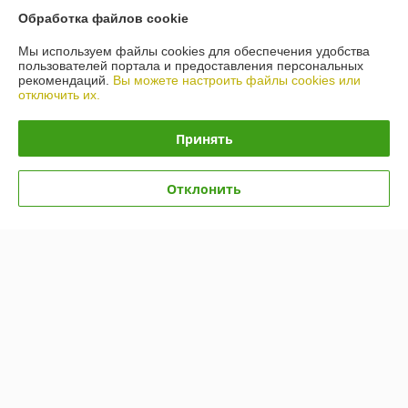
Обработка файлов cookie
Полная версия сайта
Мы используем файлы cookies для обеспечения удобства
пользователей портала и предоставления персональных
Политика обработки cookies
рекомендаций.
Вы можете настроить файлы cookies или
отключить их.
Сайт создан на платформе Deal.by
Принять
Отклонить
Информация для покупателя
Юридическое лицо:
ООО "Нужный инструмент"
220075. г.Минск, пер.Промышленный 8 кабинет 20
Регистрационный номер ЕГР: 192328161
УНП: 192328161
Регистрационный орган: Минский горисполком
Дата регистрации компании: 25.08.2014