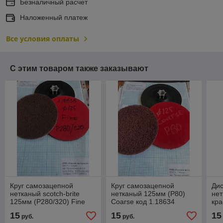
Безналичный расчет
Наложенный платеж
Все условия оплаты
С этим товаром также заказывают
Круг самозацепной
Круг самозацепной
Ди
нетканый scotch-brite
нетканый 125мм (Р80)
не
125мм (Р280/320) Fine
Coarse код 1.18634
кра
код 1.18636
код
15
15
15
руб.
руб.