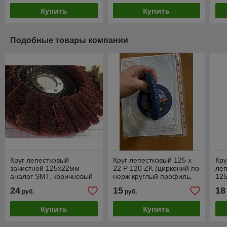
Купить
Купить
Подобные товары компании
Круг лепестковый
Круг лепестковый 125 х
Кру
зачистной 125х22мм
22 Р 120 ZK (цирконий по
ле
аналог SMT, коричневый
нерж круглый профиль,
125
Coarsa Р80) код 1.15994
для внутренних углов)
24
15
18
руб.
руб.
код 1.19232
Купить
Купить