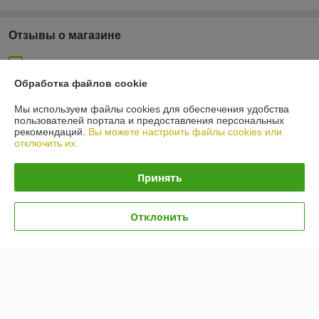
Отзывы о магазине
30 отзывов за всё время
Обработка файлов cookie
Андрей
23.01.2026
Мы используем файлы cookies для обеспечения удобства
Отлично
пользователей портала и предоставления персональных
рекомендаций.
Вы можете настроить файлы cookies или
отключить их.
Сделка подтверждена через корзину
Принять
Евгений
23.10.2023
Отлично
Отклонить
Сделка подтверждена через корзину
Показать все отзывы