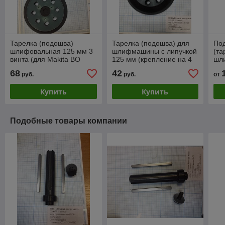
Тарелка (подошва)
Тарелка (подошва) для
По
шлифовальная 125 мм 3
шлифмашины с липучкой
(та
винта (для Makita BO
125 мм (крепление на 4
шл
5021) код 1.15507
винта) код 1.15347
ас
68
42
руб.
руб.
от
Купить
Купить
Подобные товары компании