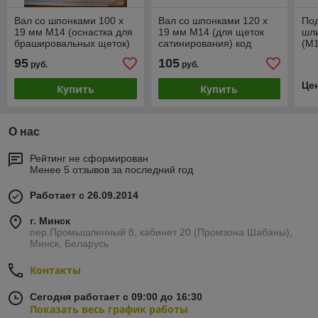
Вал со шпонками 100 х
Вал со шпонками 120 х
Под
19 мм М14 (оснастка для
19 мм М14 (для щеток
шл
брашировальных щеток)
сатинирования) код
(М1
код 1.17171
1.17171
95
105
руб.
руб.
Це
Купить
Купить
О нас
Рейтинг не сформирован
Менее 5 отзывов за последний год
Работает с 26.09.2014
г. Минск
пер.Промышленный 8, кабинет 20 (Промзона Шабаны),
Минск, Беларусь
Контакты
Сегодня работает с 09:00 до 16:30
Показать весь график работы