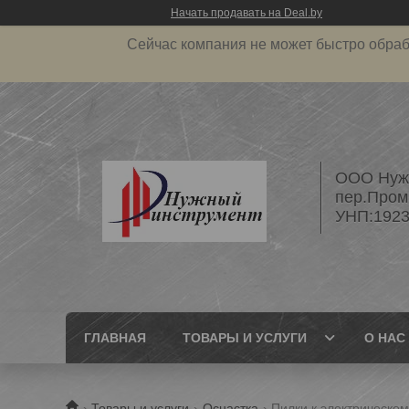
Начать продавать на Deal.by
Сейчас компания не может быстро обраб
ООО Нужн
пер.Пром
УНП:1923
ГЛАВНАЯ
ТОВАРЫ И УСЛУГИ
О НАС
Товары и услуги
Оснастка
Пилки к электрическом