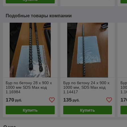
Подобные товары компании
Бур по бетону 28 х 900 х
Бур по бетону 24 х 900 х
Бур
1000 мм SDS Max код
1000 мм, SDS Max код
10
1.16984
1.14417
1.1
170
135
17
руб.
руб.
Купить
Купить