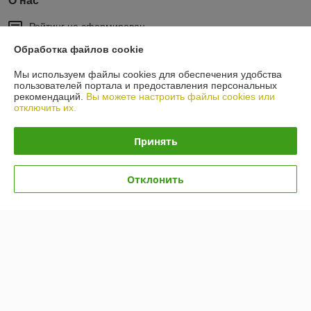
О нас
Рейтинг не сформирован
Менее 5 отзывов за последний год
Обработка файлов cookie
Работает с 26.09.2014
Мы используем файлы cookies для обеспечения удобства
пользователей портала и предоставления персональных
г. Минск
рекомендаций.
Вы можете настроить файлы cookies или
пер.Промышленный 8, кабинет 20 (Промзона Шабаны),
отключить их.
Минск, Беларусь
Контакты
Принять
Сегодня работает с 09:00 до 16:00
Показать весь график работы
Отклонить
Отзывы о магазине
30 отзывов за всё время
Андрей
23.01.2026
Отлично