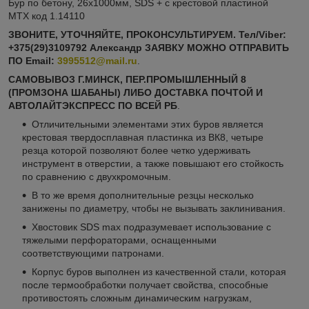
Бур по бетону, 26х1000мм, SDS + c крестовой пластиной
MTX код 1.14110
ЗВОНИТЕ, УТОЧНЯЙТЕ, ПРОКОНСУЛЬТИРУЕМ. Тел/Viber:
+375(29)3109792 Александр ЗАЯВКУ МОЖНО ОТПРАВИТЬ
ПО
Email:
3995512@mail.ru
.
САМОВЫВОЗ Г.МИНСК, ПЕР.ПРОМЫШЛЕННЫЙ 8
(ПРОМЗОНА ШАБАНЫ) ЛИБО ДОСТАВКА ПОЧТОЙ И
АВТОЛАЙТЭКСПРЕСС ПО ВСЕЙ РБ
.
Отличительными элементами этих буров является
крестовая твердосплавная пластинка из ВК8, четыре
резца которой позволяют более четко удерживать
инструмент в отверстии, а также повышают его стойкость
по сравнению с двухкромочным.
В то же время дополнительные резцы несколько
занижены по диаметру, чтобы не вызывать заклинивания.
Хвостовик SDS max подразумевает использование с
тяжелыми перфораторами, оснащенными
соответствующими патронами.
Корпус буров выполнен из качественной стали, которая
после термообработки получает свойства, способные
противостоять сложным динамическим нагрузкам,