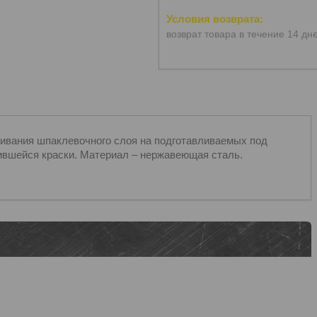
возврат товара в течение 14 дн
живания шпаклевочного слоя на подготавливаемых под
оившейся краски. Материал – нержавеющая сталь.