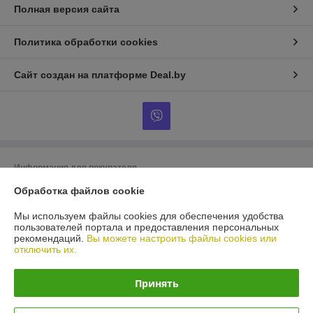
Полная версия сайта
Политика обработки cookies
Сайт создан на платформе Deal.by
Информация для покупателя
Обработка файлов cookie
Юридическое лицо:
ООО "Нужный инструмент"
220075. г.Минск, пер.Промышленный 8 кабинет 20
Мы используем файлы cookies для обеспечения удобства
Регистрационный номер ЕГР: 192328161
пользователей портала и предоставления персональных
рекомендаций.
Вы можете настроить файлы cookies или
УНП: 192328161
отключить их.
Регистрационный орган: Минский горисполком
Принять
Дата регистрации компании: 25.08.2014
Ссылка на свидетельство/лицензию