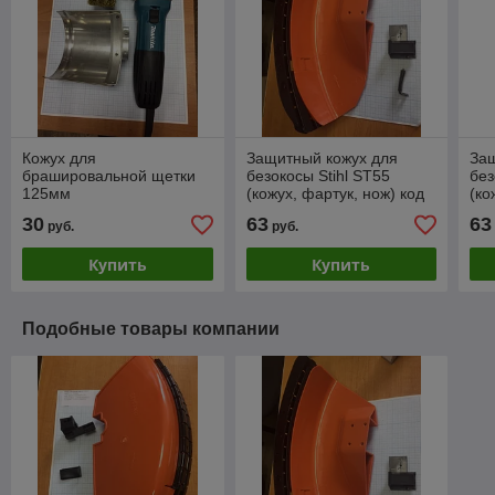
Кожух для
Защитный кожух для
За
брашировальной щетки
безокосы Stihl ST55
без
125мм
(кожух, фартук, нож) код
(ко
1.17403
1.1
30
63
63
руб.
руб.
Купить
Купить
Подобные товары компании