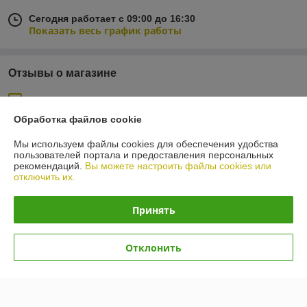
Сегодня работает с 09:00 до 16:30
Показать весь график работы
Отзывы о магазине
30 отзывов за всё время
Обработка файлов cookie
Андрей
23.01.2026
Мы используем файлы cookies для обеспечения удобства
Отлично
пользователей портала и предоставления персональных
рекомендаций.
Вы можете настроить файлы cookies или
отключить их.
Сделка подтверждена через корзину
Принять
Евгений
23.10.2023
Отлично
Отклонить
Сделка подтверждена через корзину
Показать все отзывы