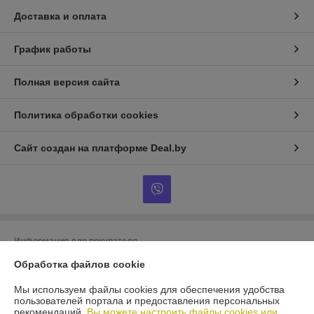
Доставка и оплата
График работы
Полная версия сайта
Политика обработки cookies
Сайт создан на платформе Deal.by
Информация для покупателя
Юридическое лицо:
ООО "Нужный инструмент"
Обработка файлов cookie
220075. г.Минск, пер.Промышленный 8 кабинет 20
Мы используем файлы cookies для обеспечения удобства
Регистрационный номер ЕГР: 192328161
пользователей портала и предоставления персональных
рекомендаций.
Вы можете настроить файлы cookies или