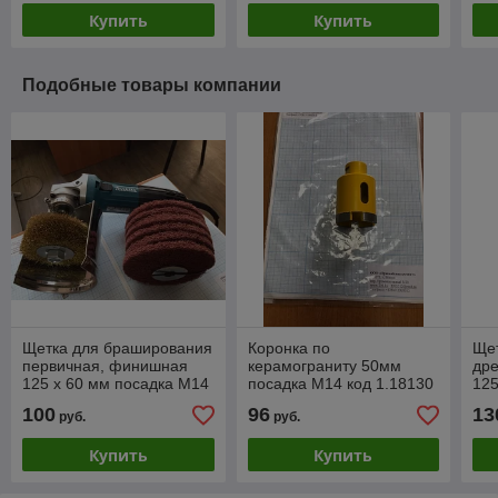
Купить
Купить
Подобные товары компании
Щетка для браширования
Коронка по
Ще
первичная, финишная
керамограниту 50мм
др
125 х 60 мм посадка М14
посадка М14 код 1.18130
125
код 1.17175
1.1
100
96
13
руб.
руб.
Купить
Купить