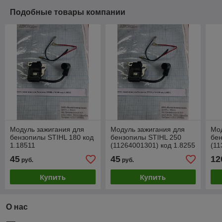
Подобные товары компании
Модуль зажигания для
Модуль зажигания для
Мод
бензопилы STIHL 180 код
бензопилы STIHL 250
бен
1.18511
(11264001301) код 1.8255
(11
1.1
45
45
12
руб.
руб.
Купить
Купить
О нас