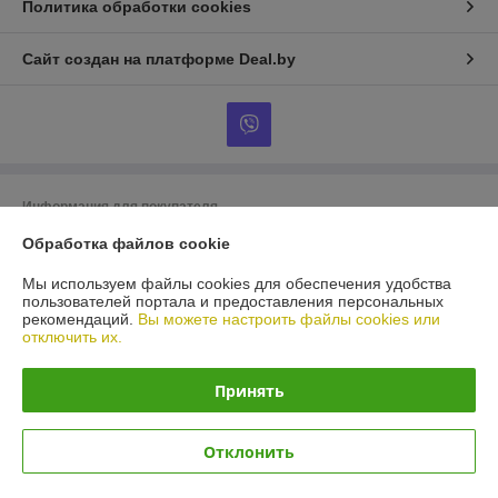
Политика обработки cookies
Сайт создан на платформе Deal.by
Информация для покупателя
Юридическое лицо:
ООО "Нужный инструмент"
Обработка файлов cookie
220075. г.Минск, пер.Промышленный 8 кабинет 20
Мы используем файлы cookies для обеспечения удобства
Регистрационный номер ЕГР: 192328161
пользователей портала и предоставления персональных
рекомендаций.
Вы можете настроить файлы cookies или
УНП: 192328161
отключить их.
Регистрационный орган: Минский горисполком
Принять
Дата регистрации компании: 25.08.2014
Ссылка на свидетельство/лицензию
Отклонить
Ссылка на свидетельство/лицензию