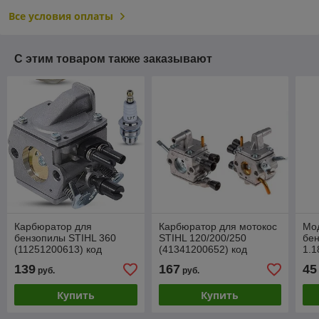
Все условия оплаты
С этим товаром также заказывают
Карбюратор для
Карбюратор для мотокос
Мод
бензопилы STIHL 360
STIHL 120/200/250
бен
(11251200613) код
(41341200652) код
1.1
1.18521
1.18524
139
167
45
руб.
руб.
Купить
Купить