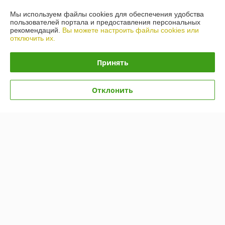
Мы используем файлы cookies для обеспечения удобства
Доставка и оплата
пользователей портала и предоставления персональных
рекомендаций.
Вы можете настроить файлы cookies или
График работы
отключить их.
Принять
Полная версия сайта
Политика обработки cookies
Отклонить
Сайт создан на платформе Deal.by
Информация для покупателя
Юридическое лицо:
ООО "Нужный инструмент"
220075. г.Минск, пер.Промышленный 8 кабинет 20
Регистрационный номер ЕГР: 192328161