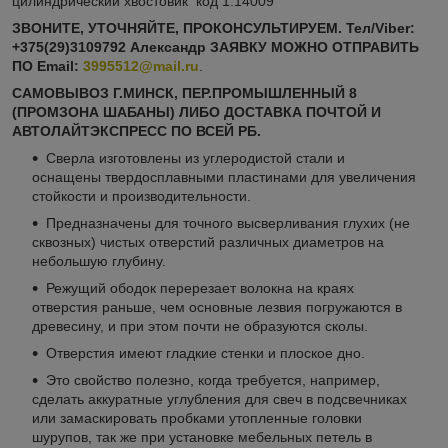
цилиндрический хвостовик код 1.14009
ЗВОНИТЕ, УТОЧНЯЙТЕ, ПРОКОНСУЛЬТИРУЕМ. Тел/Viber:
+375(29)3109792 Александр ЗАЯВКУ МОЖНО ОТПРАВИТЬ
ПО
Email:
3995512@mail.ru
.
САМОВЫВОЗ Г.МИНСК, ПЕР.ПРОМЫШЛЕННЫЙ 8
(ПРОМЗОНА ШАБАНЫ) ЛИБО ДОСТАВКА ПОЧТОЙ И
АВТОЛАЙТЭКСПРЕСС ПО ВСЕЙ РБ.
Сверла изготовлены из углеродистой стали и
оснащены твердосплавными пластинами для увеличения
стойкости и производительности.
Предназначены для точного высверливания глухих (не
сквозных) чистых отверстий различных диаметров на
небольшую глубину.
Режущий ободок перерезает волокна на краях
отверстия раньше, чем основные лезвия погружаются в
древесину, и при этом почти не образуются сколы.
Отверстия имеют гладкие стенки и плоское дно.
Это свойство полезно, когда требуется, например,
сделать аккуратные углубления для свеч в подсвечниках
или замаскировать пробками утопленные головки
шурупов, так же при установке мебельных петель в