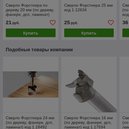
Сверло Форстнера по
Сверло Форстнера 25 мм
Св
дереву 20 мм (по дереву,
код 1.12634
(по
фанере, дсп, ламинат)
код
код 1.18490
21
25
36
руб.
руб.
Купить
Купить
Подобные товары компании
Сверло Форстнера 24 мм
Сверло Форстнера 16 мм
Св
(по дереву, фанере, дсп,
(по дереву, фанере, дсп,
(по
ламинат) код 1.18492
ламинат) код 1.17594
лам